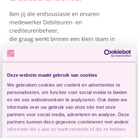
Ben jij die enthousiaste en ervaren
medewerker Debiteuren- en
crediteurenbeheer,
die graag werkt binnen een klein team in
collegiale organisatie?
Kom dan werken bij Kinderopvang Huizen. Je
kiest dan voor…
Deze website maakt gebruik van cookies
Een diverse en uitdagende functie met veel
We gebruiken cookies om content en advertenties te
eigen verantwoordelijkheid en ruimte om het
personaliseren, om functies voor social media te bieden
werk een eigen draai te geven. Je krijgt een
en om ons websiteverkeer te analyseren. Ook delen we
gezellig team om je heen en werkt in een
informatie over uw gebruik van onze site met onze
informele werksfeer. Er is veel ruimte voor jouw
partners voor social media, adverteren en analyse. Deze
persoonlijke ontwikkeling en jouw ideeën en
partners kunnen deze gegevens combineren met andere
inbreng zijn meer dan welkom. Bovendien
informatie die u aan ze heeft verstrekt of die ze hebben
zorgen onze verschillende, leuke organisatie
verzameld op basis van uw gebruik van hun services.