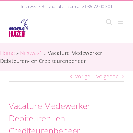
Ga
Interesse? Bel voor alle informatie
035 72 00 301
naar
inhoud
Home
»
Nieuws-1
»
Vacature Medewerker
Debiteuren- en Crediteurenbeheer
Vorige
Volgende
Vacature Medewerker
Debiteuren- en
Crediteurenbeheer