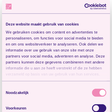
Zij ontvangen het e-mailadres +
opvanglocatie per kind t.b.v. het versturen
en analyseren van het onderzoek;
Incassobureau bij het uitblijven van
Deze website maakt gebruik van cookies
betalingen.
We gebruiken cookies om content en advertenties te
Wij maken gebruik van Google Ads voor
personaliseren, om functies voor social media te bieden
advertentiedoeleinden. Google verwerkt
en om ons websiteverkeer te analyseren. Ook delen we
informatie over uw gebruik van onze site met onze
hierbij gegevens conform hun
partners voor social media, adverteren en analyse. Deze
privacybeleid:
partners kunnen deze gegevens combineren met andere
https://business.safety.google/privacy/
informatie die u aan ze heeft verstrekt of die ze hebben
verzameld op basis van uw gebruik van hun services.
Persoonsgegevens kunnen zonder
toestemming worden verstrekt aan derden
Toestemmingsselectie
voor zover hiervoor:
Noodzakelijk
een wettelijke grondslag aanwezig is
(bijvoorbeeld in het kader van Toeslag
Voorkeuren