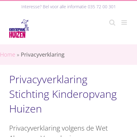
Ga
Interesse? Bel voor alle informatie
035 72 00 301
naar
inhoud
Home
»
Privacyverklaring
Privacyverklaring
Stichting Kinderopvang
Huizen
Privacyverklaring volgens de Wet