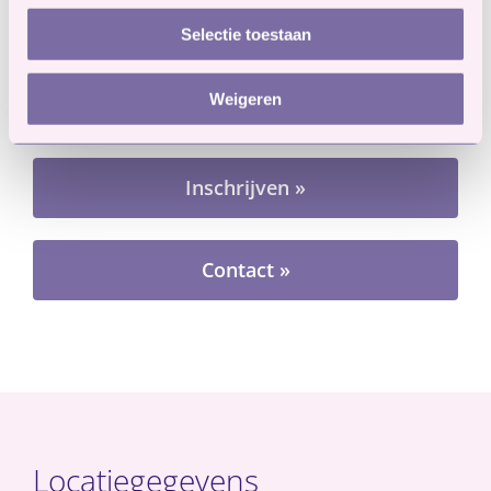
vragen?
Selectie toestaan
Weigeren
Rondleiding »
Inschrijven »
Contact »
Locatiegegevens