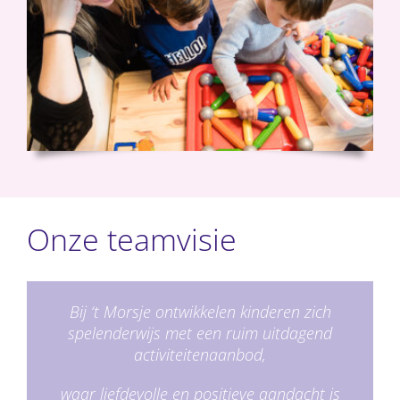
Onze teamvisie
Bij ‘t Morsje ontwikkelen kinderen zich
spelenderwijs met een ruim uitdagend
activiteitenaanbod,
waar liefdevolle en positieve aandacht is