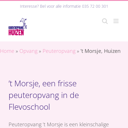
Ga
Interesse? Bel voor alle informatie
035 72 00 301
naar
inhoud
Home
»
Opvang
»
Peuteropvang
»
’t Morsje, Huizen
’t Morsje, een frisse
peuteropvang in de
Flevoschool
Peuteropvang ’t Morsje is een kleinschalige