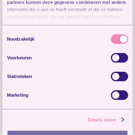
partners kunnen deze gegevens combineren met andere
informatie die u aan ze heeft verstrekt of die ze hebben
Vrijblijvend een van onze locaties bezoeken
verzameld op basis van uw gebruik van hun services.
voor een rondleiding of je kind vrijblijvend
inschrijven? Klik direct hieronder en onze
Toestemmingsselectie
collega’s van Klantcontact staan voor je klaar.
Noodzakelijk
Voorkeuren
Rondleiding »
Statistieken
Inschrijven »
Marketing
Contact »
Details tonen