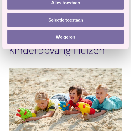
Alles toestaan
Selectie toestaan
Het laatste nieuws van
Weigeren
Kinderopvang Huizen