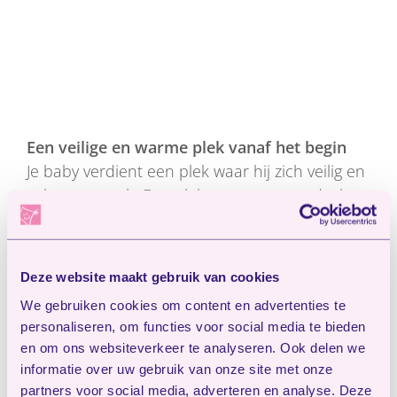
Een veilige en warme plek vanaf het begin
Je baby verdient een plek waar hij zich veilig en
geborgen voelt. Een plek waar rust, aandacht
en warmte centraal staan. Bij Kinderopvang
Huizen zorgen we voor een fijne omgeving
waarin jouw baby zich op zijn eigen tempo kan
Deze website maakt gebruik van cookies
ontwikkelen.
We gebruiken cookies om content en advertenties te
personaliseren, om functies voor social media te bieden
Met een gerust hart je baby naar de opvang
en om ons websiteverkeer te analyseren. Ook delen we
We begrijpen dat het spannend kan zijn om je
informatie over uw gebruik van onze site met onze
baby voor het eerst naar de opvang te
partners voor social media, adverteren en analyse. Deze