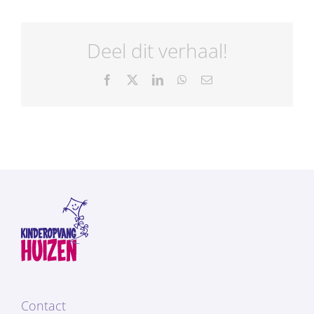
Deel dit verhaal!
Facebook
X
LinkedIn
WhatsApp
E-
mail
Contact