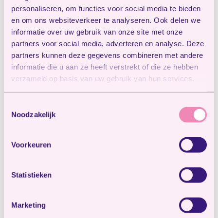
personaliseren, om functies voor social media te bieden
en om ons websiteverkeer te analyseren. Ook delen we
informatie over uw gebruik van onze site met onze
partners voor social media, adverteren en analyse. Deze
partners kunnen deze gegevens combineren met andere
informatie die u aan ze heeft verstrekt of die ze hebben
verzameld op basis van uw gebruik van hun services.
Toestemmingsselectie
–
Verwen de vogels in de tuin met
zelfgemaakt
Noodzakelijk
vogelvoer
. Maak een mooi vogeltaartje van
vogelvoer of een meterslange pindaslinger.
Voorkeuren
–
Houd een gave
herfstfotoshoot
met
kinderen. Leuk om te doen én een mooie
Statistieken
herinnering voor later. Vraag de kinderen om
een grote berg bladeren in de lucht te gooien
Marketing
én klikken maar.