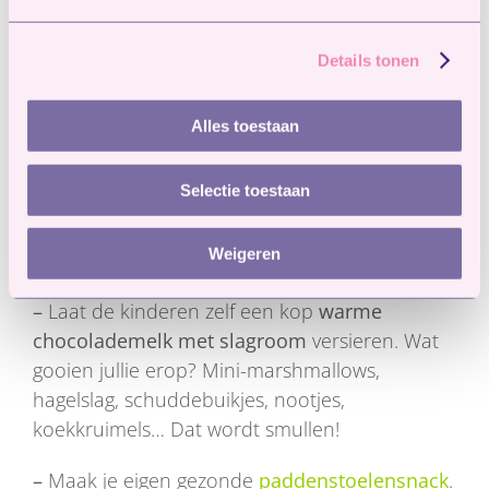
–
Je ziet ze niet zo vaak, maar grote kans dat er
een egeltje bij jou in de tuin woont. Egeltjes
Details tonen
houden ervan om in de koude maanden een
lekker warm nestje te bouwen. Help een
Alles toestaan
handje mee en bouw een huisje van hout!
Selectie toestaan
–
Daag je kinderen uit voor
een
herfstchallenge met DUPLO/LEGO
. Wie
Weigeren
bouwt het coolste kabouterhuis?
–
Laat de kinderen zelf een kop
warme
chocolademelk met slagroom
versieren. Wat
gooien jullie erop? Mini-marshmallows,
hagelslag, schuddebuikjes, nootjes,
koekkruimels… Dat wordt smullen!
–
Maak je eigen gezonde
paddenstoelensnack
.