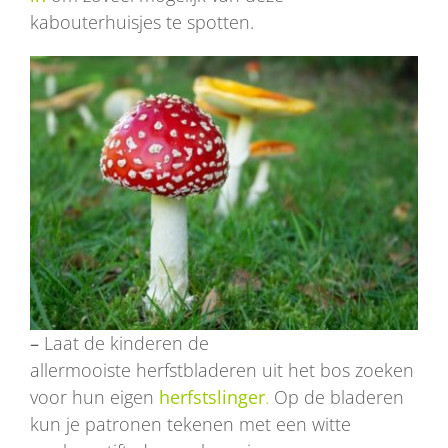
kabouterhuisjes te spotten.
–
Laat de kinderen de
allermooiste herfstbladeren uit het bos zoeken
voor hun eigen
herfstslinger
.
Op de bladeren
kun je patronen tekenen met een witte