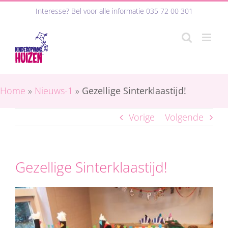
Ga
Interesse? Bel voor alle informatie
035 72 00 301
naar
inhoud
Home
»
Nieuws-1
»
Gezellige Sinterklaastijd!
Vorige
Volgende
Gezellige Sinterklaastijd!
Bekijk
grotere
afbeelding