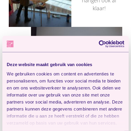
hangen ook al
klaar!
Deze website maakt gebruik van cookies
We gebruiken cookies om content en advertenties te
personaliseren, om functies voor social media te bieden
en om ons websiteverkeer te analyseren. Ook delen we
informatie over uw gebruik van onze site met onze
partners voor social media, adverteren en analyse. Deze
Bij peuteropvang Poppins’ zijn de schoentjes
partners kunnen deze gegevens combineren met andere
gezet.
informatie die u aan ze heeft verstrekt of die ze hebben
Wat zal erin zitten? Spannend!
verzameld op basis van uw gebruik van hun services.