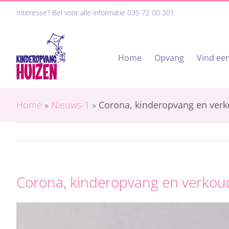
Ga
Interesse? Bel voor alle informatie
035 72 00 301
naar
inhoud
Home
Opvang
Vind een
Home
»
Nieuws-1
»
Corona, kinderopvang en verk
Corona, kinderopvang en verkou
Bekijk
grotere