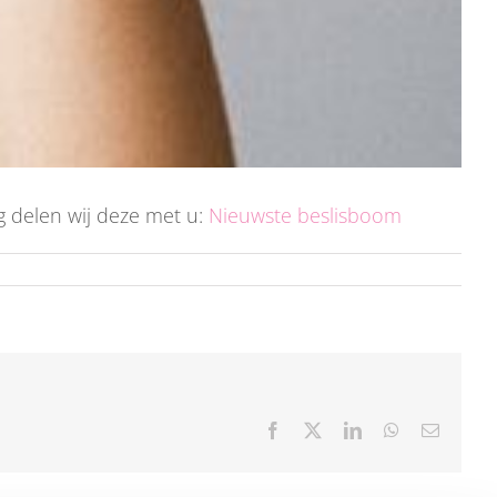
 delen wij deze met u:
Nieuwste beslisboom
Facebook
X
LinkedIn
WhatsApp
E-
mail