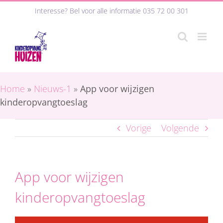
Ga
Interesse? Bel voor alle informatie
035 72 00 301
naar
inhoud
Home
»
Nieuws-1
»
App voor wijzigen
kinderopvangtoeslag
Vorige
Volgende
App voor wijzigen
kinderopvangtoeslag
Bekijk