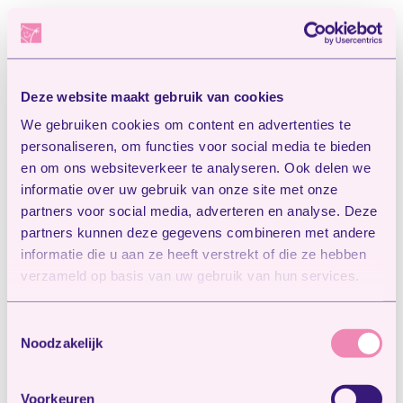
Ervaringen welkom
De app is de afgelopen maanden getest door
een groep van ongeveer 200 ouders. De
Deze website maakt gebruik van cookies
Belastingdienst/Toeslagen is zeker in deze
We gebruiken cookies om content en advertenties te
eerste fase zeer benieuwd naar de ervaringen
personaliseren, om functies voor social media te bieden
van nieuwe gebruikers. Ouders
en om ons websiteverkeer te analyseren. Ook delen we
kunnen
feedback over de app
geven via de
informatie over uw gebruik van onze site met onze
website van de Belastingdienst. Daarnaast is er
partners voor social media, adverteren en analyse. Deze
partners kunnen deze gegevens combineren met andere
de mogelijkheid om feedback te geven via de
informatie die u aan ze heeft verstrekt of die ze hebben
app-stores. Aan de hand hiervan kan de
verzameld op basis van uw gebruik van hun services.
Belastingdienst/Toeslagen de app verder
uitbreiden in nieuwe versies.
Toestemmingsselectie
Noodzakelijk
De app Kinderopvangtoeslag is ontwikkeld in
samenwerking met belangenorganisaties
BOinK en Voor Werkende Ouders,
Voorkeuren