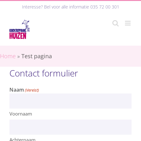
Ga
Interesse? Bel voor alle informatie
035 72 00 301
naar
inhoud
Home
»
Test pagina
Contact formulier
Naam
(Vereist)
Voornaam
Achternaam