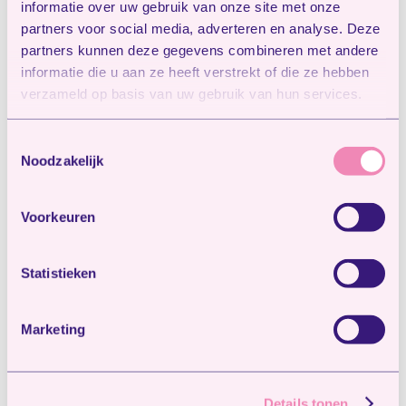
Kinderdagverblijf
informatie over uw gebruik van onze site met onze
Koelemoes
partners voor social media, adverteren en analyse. Deze
partners kunnen deze gegevens combineren met andere
Toethoorn
informatie die u aan ze heeft verstrekt of die ze hebben
Marriekolf
verzameld op basis van uw gebruik van hun services.
Belhamels
Peuteropvang
Toestemmingsselectie
Noodzakelijk
De Sprinkhaan
Spelevanck
peuteropvang Marriekolf
Voorkeuren
peuteropvang Vrom en tom
‘t Luistervinkje
Statistieken
‘t Morsje
De Doerakjes
Marketing
peuteropvang Belhamels
Binckie
Buitenschoolse opvang
Details tonen