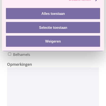
De Brug
Kremmerd
Alles toestaan
Marriekolf
Sport bso Jump In Locatie Huizen
Selectie toestaan
Sport bso Jump In Meent
Toevlucht
Weigeren
Trikkert
Vrom en tom
Belhamels
Opmerkingen