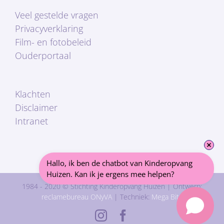
Veel gestelde vragen
Privacyverklaring
Film- en fotobeleid
Ouderportaal
Klachten
Disclaimer
Intranet
Hallo, ik ben de chatbot van Kinderopvang 
Huizen. Kan ik je ergens mee helpen?
1984 - 2020 © Stichting Kinderopvang Huizen | Ontwerp:
reclamebureau ONyVA
| Techniek:
Mega Bite
Instagram
Facebook