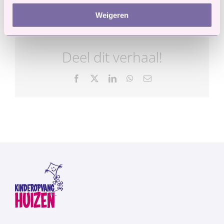
Weigeren
Deel dit verhaal!
Facebook
X
LinkedIn
WhatsApp
E-
mail