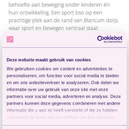
behoefte aan beweging onder kinderen én
hun ontwikkeling. Een sport bso op een
prachtige plek aan de rand van Blaricum dorp,
waar sport en bewegen centraal staat.
Bewegen
De sport bso biedt op maandag, dinsdag en
donderdag* gevarieerde sport en spel
Deze website maakt gebruik van cookies
activiteiten aan; balspelen, klimmen, fietsen en
We gebruiken cookies om content en advertenties te
skaten. “We willen kinderen niet alleen
personaliseren, om functies voor social media te bieden
opvangen, maar écht iets toevoegen aan hun
en om ons websiteverkeer te analyseren. Ook delen we
dag. Bewegen is essentieel voor de fysieke en
informatie over uw gebruik van onze site met onze
partners voor social media, adverteren en analyse. Deze
mentale ontwikkeling. En als kinderen iets leuk
partners kunnen deze gegevens combineren met andere
vinden zijn ze ontzettend fanatiek!”
informatie die u aan ze heeft verstrekt of die ze hebben
verzameld op basis van uw gebruik van hun services.
Aandacht