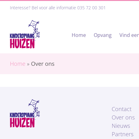
Ga
Interesse? Bel voor alle informatie
035 72 00 301
naar
inhoud
Home
Opvang
Vind een
Home
»
Over ons
Contact
Over ons
Nieuws
Partners